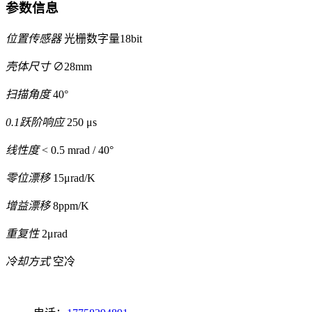
参数信息
位置传感器
光栅数字量18bit
壳体尺寸
∅28mm
扫描角度
40°
0.1跃阶响应
250 μs
线性度
< 0.5 mrad / 40°
零位漂移
15μrad/K
增益漂移
8ppm/K
重复性
2μrad
冷却方式
空冷