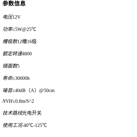
参数信息
电压
12V
功率
≤5W@25℃
槽极数
12槽16极
额定转速
4800
镜面数
5
寿命
≥30000h
噪音
≤40dB（A）@50cm
NVH
≤0.8m/S^2
技术路线
光电开关
使用工况
-40℃-125℃