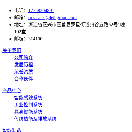
电话：
17758294891
邮箱：
rms-sales@leiligroup.com
地址：
浙江省嘉兴市嘉善县罗星街道归谷五路52号1幢
102室
邮编：
314100
关于我们
公司简介
发展历程
荣誉资质
合作伙伴
产品中心
智能驾驶系统
工业控制系统
具身智能系统
传统热能及排放系统
智能制造