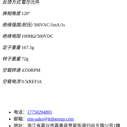
反馈方式
霍尔元件
换相角度
120°
绝缘强度(耐压)
500VAC/1mA/1s
绝缘电阻
100MΩ/500VDC
定子重量
167.5g
转子重量
72g
空载转速
4350RPM
空载电流
0.5(REF)A
电话：
17758294891
邮箱：
rms-sales@leiligroup.com
地址：
浙江省嘉兴市嘉善县罗星街道归谷五路52号1幢