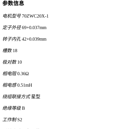
参数信息
电机型号
70ZWC20X-1
定子外径
69+0.037mm
转子内孔
42+0.039mm
槽数
18
极对数
10
相电阻
0.36Ω
相电感
0.51mH
绕组联接方式
星型
绝缘等级
B
工作制
S2