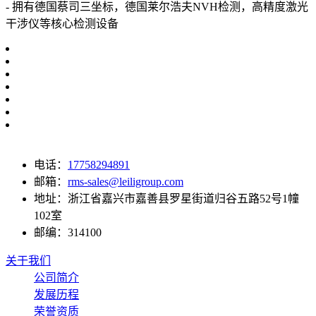
- 拥有德国蔡司三坐标，德国莱尔浩夫NVH检测，高精度激光
干涉仪等核心检测设备
电话：
17758294891
邮箱：
rms-sales@leiligroup.com
地址：
浙江省嘉兴市嘉善县罗星街道归谷五路52号1幢
102室
邮编：
314100
关于我们
公司简介
发展历程
荣誉资质